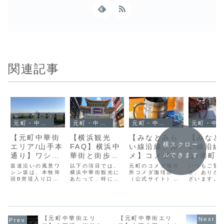
関連記事
元町・中華街（山下公園）駅
元町・中華街（山下公園）駅
元町・中華街（山下公園）駅
元町・中華街（山下公園）駅
【元町中華街
【横浜観光
【みなとみら
【みなと
横スクロー
エリア/山手本
FAQ】横浜中
い線沿線グル
い線沿線
通り】ワシン
華街と街歩き
メ】コメダ珈
ぽ/港町
ルできます
坂（本牧エリ
プラン（食べ
琲 横浜元町店
常】緊急
坂道沿いの風景ワ
以下の項目では、
元町のコメダ珈琲
いつもご覧
ア-山手エリア
シン坂は、本牧埠
歩き、お土産
横浜中華街観光に
（元町商店街
所コメダ珈琲店
宣言下の
き、ありが
頭B突堤入り口付
あたって、特に、
（公式サイト）の
ざいます。
間）
選び、etc）
内）
中華街と
近から山手本通り
中華街は初めて中
横浜元町店（公式
の記事は、
商店街
方向に向けて通さ
華街には滅多に行
サイト）です。独
かりやすく
れた坂道ですが、
かないというよう
特のカップに入っ
た「リマス
本牧ふ頭の手前、
な閲覧者の方を想
たアイスコーヒー
版」へのリ
ワシン坂起点のす
定してまとめまし
（普通サイズのも
アル準備中
ぐ近くにある小港
【元町中華街エリ
た。プランの一助
【元町中華街エリ
のもあります）、
「リマスタ