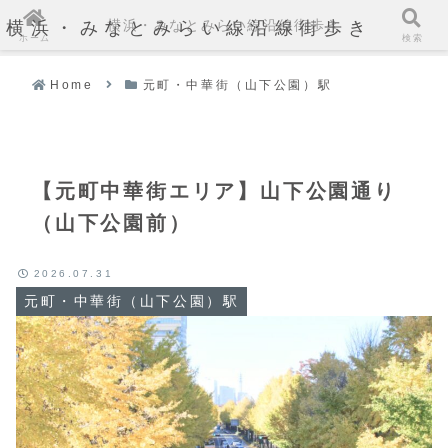
横浜・みなとみらい線沿線街歩き
横浜・みなとみらい線沿線街歩き
ホーム
検索
Home
元町・中華街（山下公園）駅
【元町中華街エリア】山下公園通り
（山下公園前）
2026.07.31
元町・中華街（山下公園）駅