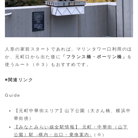
人形の家前スタートであれば、マリンタワー口利用のほ
か、元町口から出た後に
「フランス橋・ポーリン橋」
を
使うルート（※３）もおすすめです。
◾️関連リンク
Guide
【元町中華街エリア】山下公園（大さん橋、横浜中
華街傍）
【みなとみらい線全駅情報】 元町・中華街（山下
公園）駅 -構内・出口・乗換案内-
（※）