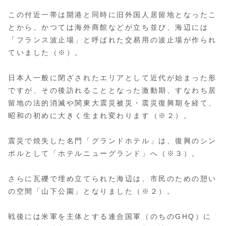
この付近一帯は開港と同時に旧外国人居留地となったこ
とから、かつては海外商館などが立ち並び、海辺には
「フランス波止場」と呼ばれた交易用の波止場が作られ
ていました（※）。
日本人一般に閉ざされたエリアとして近代が始まった形
ですが、その後訪れることとなった激動期、すなわち居
留地の法的消滅や関東大震災被災・震災復興期を経て、
昭和の初めに大きく生まれ変わります（※２）。
震災で焼失した名門「グランドホテル」は、復興のシン
ボルとして「ホテルニューグランド」へ（※３）。
さらに瓦礫で埋め立てられた海辺は、市民のための憩い
の空間「山下公園」となりました（※２）。
戦後には米軍を主体とする連合国軍（のちのGHQ）に